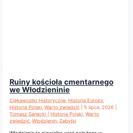
imię
Bolesława
Bieruta.
Huta
Częstochowa
Ruiny kościoła cmentarnego
we Włodzieninie
Ciekawostki Historyczne
,
Historia Europy
,
Historia Polski
,
Warto zwiedzić
|
5 lipca, 2026
|
Tomasz Sanecki
|
Historia Polski
,
Warto
zwiedzić
,
Włodzienin
,
Zabytki