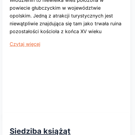
Włodzienin to niewielka wieś położona w
powiecie głubczyckim w województwie
opolskim. Jedną z atrakcji turystycznych jest
niewątpliwie znajdująca się tam jako trwała ruina
pozostałości kościoła z końca XV wieku
Ruiny
Czytaj więcej
kościoła
cmentarnego
we
Włodzieninie
Siedziba książąt