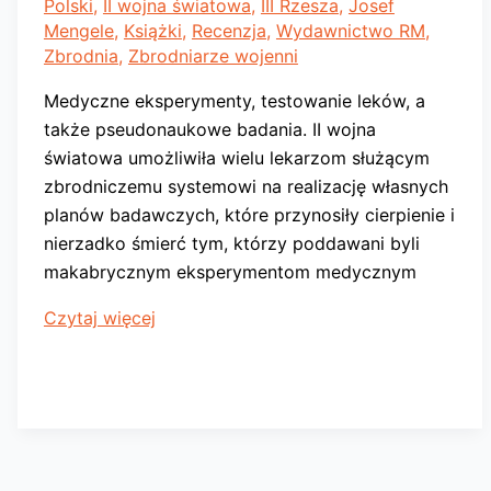
Polski
,
II wojna światowa
,
III Rzesza
,
Josef
Mengele
,
Książki
,
Recenzja
,
Wydawnictwo RM
,
Zbrodnia
,
Zbrodniarze wojenni
Medyczne eksperymenty, testowanie leków, a
także pseudonaukowe badania. II wojna
światowa umożliwiła wielu lekarzom służącym
zbrodniczemu systemowi na realizację własnych
planów badawczych, które przynosiły cierpienie i
nierzadko śmierć tym, którzy poddawani byli
makabrycznym eksperymentom medycznym
Lekarze
Czytaj więcej
Hitlera.
Medycyna
w
służbie
zła.
Recenzja