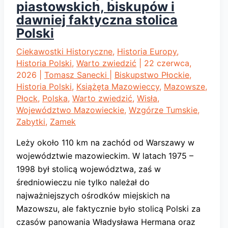
piastowskich, biskupów i
dawniej faktyczna stolica
Polski
Ciekawostki Historyczne
,
Historia Europy
,
Historia Polski
,
Warto zwiedzić
|
22 czerwca,
2026
|
Tomasz Sanecki
|
Biskupstwo Płockie
,
Historia Polski
,
Książęta Mazowieccy
,
Mazowsze
,
Płock
,
Polska
,
Warto zwiedzić
,
Wisła
,
Województwo Mazowieckie
,
Wzgórze Tumskie
,
Zabytki
,
Zamek
Leży około 110 km na zachód od Warszawy w
województwie mazowieckim. W latach 1975 –
1998 był stolicą województwa, zaś w
średniowieczu nie tylko należał do
najważniejszych ośrodków miejskich na
Mazowszu, ale faktycznie było stolicą Polski za
czasów panowania Władysława Hermana oraz