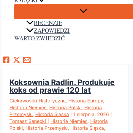
KSIĄŻKI
RECENZJE
ZAPOWIEDZI
WARTO ZWIEDZIĆ
Szukaj
Koksownia Radlin. Produkuje
koks od prawie 120 lat
Ciekawostki Historyczne
,
Historia Europy
,
Historia Niemiec
,
Historia Polski
,
Historia
Przemysłu
,
Historia Śląska
|
1 sierpnia, 2026
|
Tomasz Sanecki
|
Historia Niemiec
,
Historia
Polski
,
Historia Przemysłu
,
Historia Śląska
,