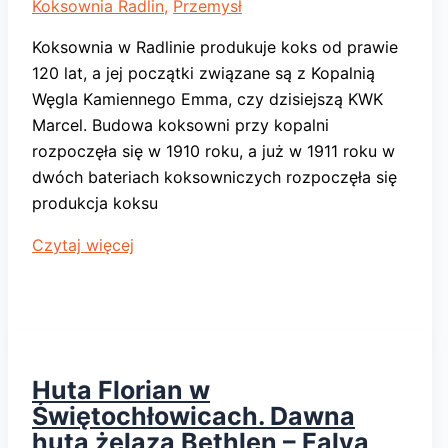
Koksownia Radlin
,
Przemysł
Koksownia w Radlinie produkuje koks od prawie
120 lat, a jej początki związane są z Kopalnią
Węgla Kamiennego Emma, czy dzisiejszą KWK
Marcel. Budowa koksowni przy kopalni
rozpoczęła się w 1910 roku, a już w 1911 roku w
dwóch bateriach koksowniczych rozpoczęła się
produkcja koksu
Koksownia
Czytaj więcej
Radlin.
Produkuje
koks
od
prawie
Huta Florian w
120
Świętochłowicach. Dawna
lat
huta żelaza Bethlen – Falva