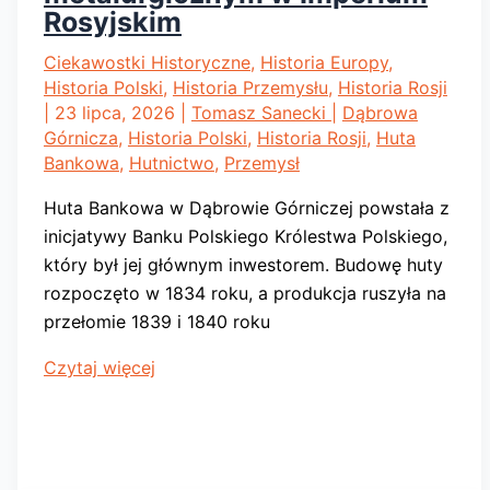
Rosyjskim
Ciekawostki Historyczne
,
Historia Europy
,
Historia Polski
,
Historia Przemysłu
,
Historia Rosji
|
23 lipca, 2026
|
Tomasz Sanecki
|
Dąbrowa
Górnicza
,
Historia Polski
,
Historia Rosji
,
Huta
Bankowa
,
Hutnictwo
,
Przemysł
Huta Bankowa w Dąbrowie Górniczej powstała z
inicjatywy Banku Polskiego Królestwa Polskiego,
który był jej głównym inwestorem. Budowę huty
rozpoczęto w 1834 roku, a produkcja ruszyła na
przełomie 1839 i 1840 roku
Huta
Czytaj więcej
Bankowa.
Była
największym
zakładem