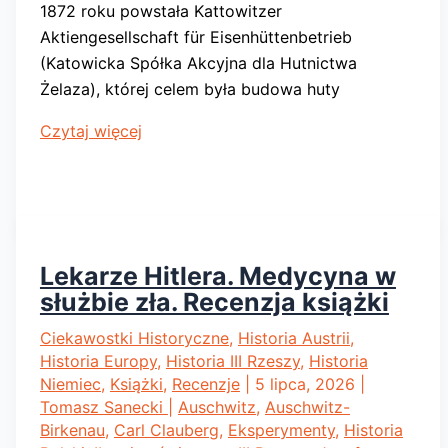
1872 roku powstała Kattowitzer
Aktiengesellschaft für Eisenhüttenbetrieb
(Katowicka Spółka Akcyjna dla Hutnictwa
Żelaza), której celem była budowa huty
Nosiła
Czytaj więcej
imię
wielkiego
kanclerza
i
polskiego
Lekarze Hitlera. Medycyna w
króla.
służbie zła. Recenzja książki
Poznaj
historię
Ciekawostki Historyczne
,
Historia Austrii
,
Historia Europy
,
Historia III Rzeszy
,
Historia
Bismarckhütte/Huty
Niemiec
,
Książki
,
Recenzje
|
5 lipca, 2026
|
Batory
Tomasz Sanecki
|
Auschwitz
,
Auschwitz-
Birkenau
,
Carl Clauberg
,
Eksperymenty
,
Historia