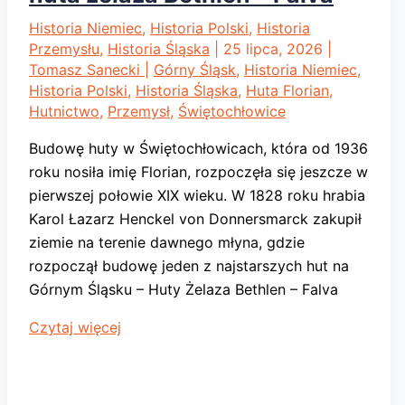
Historia Niemiec
,
Historia Polski
,
Historia
Przemysłu
,
Historia Śląska
|
25 lipca, 2026
|
Tomasz Sanecki
|
Górny Śląsk
,
Historia Niemiec
,
Historia Polski
,
Historia Śląska
,
Huta Florian
,
Hutnictwo
,
Przemysł
,
Świętochłowice
Budowę huty w Świętochłowicach, która od 1936
roku nosiła imię Florian, rozpoczęła się jeszcze w
pierwszej połowie XIX wieku. W 1828 roku hrabia
Karol Łazarz Henckel von Donnersmarck zakupił
ziemie na terenie dawnego młyna, gdzie
rozpoczął budowę jeden z najstarszych hut na
Górnym Śląsku – Huty Żelaza Bethlen – Falva
Huta
Czytaj więcej
Florian
w
Świętochłowicach.