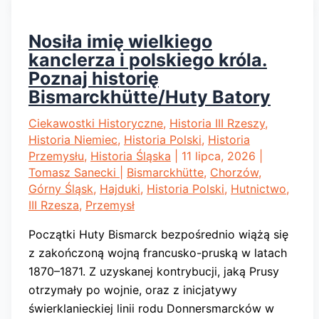
metalurgicznym
w
Nosiła imię wielkiego
Imperium
kanclerza i polskiego króla.
Rosyjskim
Poznaj historię
Bismarckhütte/Huty Batory
Ciekawostki Historyczne
,
Historia III Rzeszy
,
Historia Niemiec
,
Historia Polski
,
Historia
Przemysłu
,
Historia Śląska
|
11 lipca, 2026
|
Tomasz Sanecki
|
Bismarckhütte
,
Chorzów
,
Górny Śląsk
,
Hajduki
,
Historia Polski
,
Hutnictwo
,
III Rzesza
,
Przemysł
Początki Huty Bismarck bezpośrednio wiążą się
z zakończoną wojną francusko-pruską w latach
1870–1871. Z uzyskanej kontrybucji, jaką Prusy
otrzymały po wojnie, oraz z inicjatywy
świerklanieckiej linii rodu Donnersmarcków w