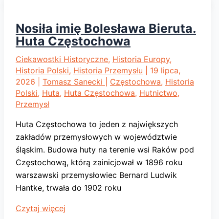
Dawna
huta
Nosiła imię Bolesława Bieruta.
żelaza
Huta Częstochowa
Bethlen
–
Ciekawostki Historyczne
,
Historia Europy
,
Historia Polski
,
Historia Przemysłu
|
19 lipca,
Falva
2026
|
Tomasz Sanecki
|
Częstochowa
,
Historia
Polski
,
Huta
,
Huta Częstochowa
,
Hutnictwo
,
Przemysł
Huta Częstochowa to jeden z największych
zakładów przemysłowych w województwie
śląskim. Budowa huty na terenie wsi Raków pod
Częstochową, którą zainicjował w 1896 roku
warszawski przemysłowiec Bernard Ludwik
Hantke, trwała do 1902 roku
Nosiła
Czytaj więcej