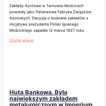
Zakłady Azotowe w Tarnowie-Mościcach
powstały jako Państwowa Fabryka Związków
Azotowych. Decyzja o budowie zakładów z
inicjatywy prezydenta Polski Ignacego
Mościckiego zapadła 12 marca 1927 roku
Zakłady
Czytaj więcej
Azotowe
w
Tarnowie-
Mościcach
Huta Bankowa. Była
największym zakładem
metalurgicznym w Imperium