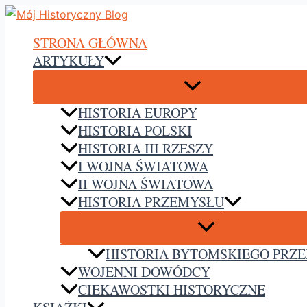
Przejdź
do
STRONA GŁÓWNA
treści
ARTYKUŁY
HISTORIA EUROPY
HISTORIA POLSKI
HISTORIA III RZESZY
I WOJNA ŚWIATOWA
II WOJNA ŚWIATOWA
HISTORIA PRZEMYSŁU
HISTORIA BYTOMSKIEGO PRZ
WOJENNI DOWÓDCY
CIEKAWOSTKI HISTORYCZNE