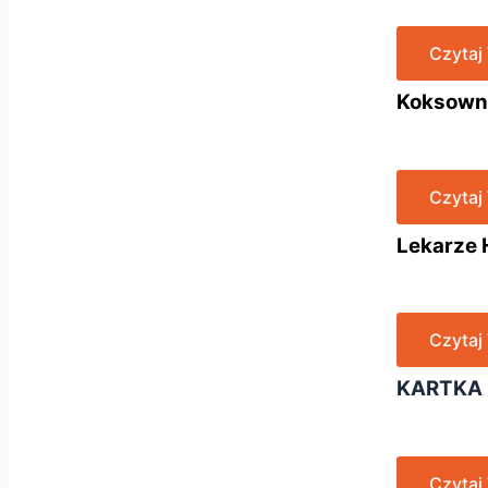
Czytaj
Koksowni
Czytaj
Lekarze H
Czytaj
KARTKA 
Czytaj