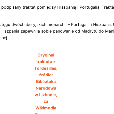
podpisany traktat pomiędzy Hiszpanią i Portugalią. Traktat 
gu dwóch iberyjskich monarchii – Portugalii i Hiszpanii. 
szpania zapewniła sobie panowanie od Madrytu do Manili
cnej.
Oryginał
traktatu z
Tordesillas,
źródło:
Biblioteka
Narodowa
w Lizbonie,
za
Wikimedia