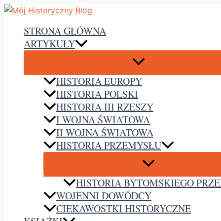
Przejdź
do
STRONA GŁÓWNA
treści
ARTYKUŁY
HISTORIA EUROPY
HISTORIA POLSKI
HISTORIA III RZESZY
I WOJNA ŚWIATOWA
II WOJNA ŚWIATOWA
HISTORIA PRZEMYSŁU
HISTORIA BYTOMSKIEGO PRZ
WOJENNI DOWÓDCY
CIEKAWOSTKI HISTORYCZNE