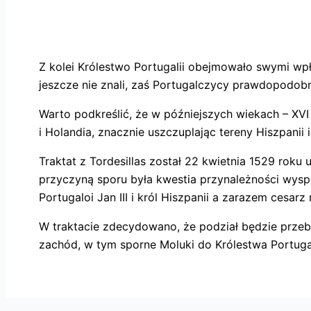
Z kolei Królestwo Portugalii obejmowało swymi wpł
jeszcze nie znali, zaś Portugalczycy prawdopodobni
Warto podkreślić, że w późniejszych wiekach – XVI i
i Holandia, znacznie uszczuplając tereny Hiszpanii i 
Traktat z Tordesillas został 22 kwietnia 1529 roku
przyczyną sporu była kwestia przynależności wyspy 
Portugaloi Jan III i król Hiszpanii a zarazem cesar
W traktacie zdecydowano, że podział będzie przebi
zachód, w tym sporne Moluki do Królestwa Portugal