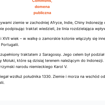
Commons,
domena
publiczna
ywami ziemie w zachodniej Afryce, Indie, Chiny Indonezję 
e podpisując traktat wiedzieli, że linia rozdzielająca wp
 XVII wiek – w walkę o zamorskie kolonie włączyły się inne 
Portugalii.
 uzupełniony traktatem z Saragossy. Jego celem był podzia
Moluki, które są dzisiaj terenem należącym do Indonezji. 
z rrzymski narodu niemieckiego Karol V.
egał wzdłuż południka 1330. Ziemie i morza na wschód od 
ii.