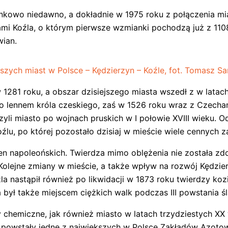
unkowo niedawno, a dokładnie w 1975 roku z połączenia mia
sami Koźla, o którym pierwsze wzmianki pochodzą już z 11
ian.
szych miast w Polsce – Kędzierzyn – Koźle, fot. Tomasz Sa
281 roku, a obszar dzisiejszego miasta wszedł z w latach
o lennem króla czeskiego, zaś w 1526 roku wraz z Czecha
ączyli miasto po wojnach pruskich w I połowie XVIII wieku
źlu, po której pozostało dzisiaj w mieście wiele cennych 
n napoleońskich. Twierdza mimo oblężenia nie została zdob
Kolejne zmiany w mieście, a także wpływ na rozwój Kędzier
 nastąpił również po likwidacji w 1873 roku twierdzy kozie
 był także miejscem ciężkich walk podczas III powstania śl
chemiczne, jak również miasto w latach trzydziestych XX
e powstały jedne z największych w Polsce Zakładów Azotow