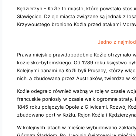
Kędzierzyn – Koźle to miasto, które powstało stos
Sławięcice. Dzieje miasta związane są jednak z lo
Krzywoustego broniono Koźla przed atakami Moraw
Jedno z najmłod
Prawa miejskie prawdopodobnie Koźle otrzymało w 1
kozielsko-bytomskiego. Od 1289 roku księstwo był
Kolejnymi panami na Koźli byli Prusacy, którzy wł
nich, a zbudowana przez Austriaków, twierdza w Ko
Koźle odegrało również ważną w rolę w czasie woje
francuskie poniosły w czasie walk ogromne straty. 
1845 roku połączyła Opole z Gliwicami. Rozwój Koźla
zbudowano port w Koźlu. Rejon Koźla i Kędzierzyna
W kolejnych latach w mieście wybudowano zakłady 
Górnym Śląskiem. Po II wojnie światowej w mieści