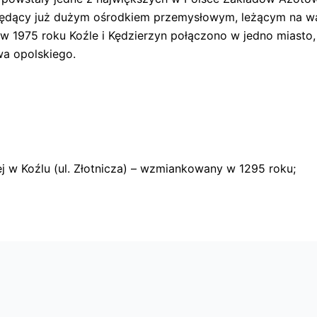
ędący już dużym ośrodkiem przemysłowym, leżącym na ważne
w 1975 roku Koźle i Kędzierzyn połączono w jedno miasto, k
wa opolskiego.
ej w Koźlu (ul. Złotnicza) – wzmiankowany w 1295 roku;