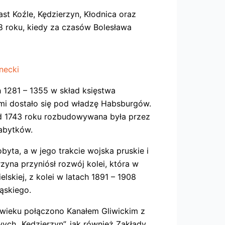
st Koźle, Kędzierzyn, Kłodnica oraz
08 roku, kiedy za czasów Bolesława
necki
 1281 – 1355 w skład księstwa
mi dostało się pod władzę Habsburgów.
. Od 1743 roku rozbudowywana była przez
zabytków.
yta, a w jego trakcie wojska pruskie i
zyna przyniósł rozwój kolei, która w
lskiej, z kolei w latach 1891 – 1908
ąskiego.
 wieku połączono Kanałem Gliwickim z
ych „Kędzierzyn”, jak również Zakłady