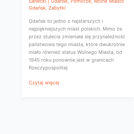
Sanecki
|
Gdańsk
,
Pomorze
,
Wolne Miasto
Gdańsk
,
Zabytki
Gdańsk to jedno z najstarszych i
najpiękniejszych miast polskich. Mimo że
przez stulecia zmieniała się przynależność
państwowa tego miasta, które dwukrotnie
miało również status Wolnego Miasta, od
1945 roku ponownie jest w granicach
Rzeczypospolitej
Gdańsk.
Czytaj więcej
Okno
na
świat
Rzeczypospolitej