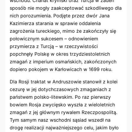
wschodu. Chanat krymski oraz Turcja w żaden
sposób nie mogły zaakceptować szkodliwego dla
nich porozumienia. Podjęte przez dwór Jana
Kazimierza starania w sprawie oddalenia
zagrożenia tureckiego, mimo że zakończyły się
połowicznym sukcesem – odnowieniem
przymierza z Turcją – w rzeczywistości
popchnęły Polskę w okres trzydziestoletnich
zmagań z imperium osmańskich, zakończonych
dopiero pokojem w Karłowicach w 1699 roku.
Dla Rosji traktat w Andruszowie stanowił z kolei
cezurę w jej dotychczasowych zmaganiach z
państwem polsko-litewskim. Po raz pierwszy
bowiem Rosja zwycięsko wyszła z wieloletnich
zmagań z jej głównym rywalem Rzeczpospolitą.
Tym samym nasz wschodni sąsiad wszedł na
drogę realizacji najważniejszego celu, jakim było