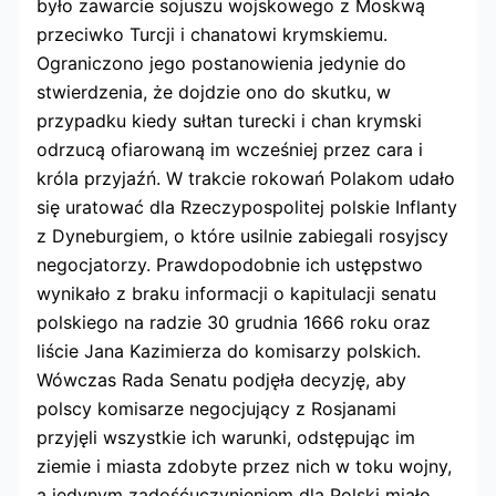
było zawarcie sojuszu wojskowego z Moskwą
przeciwko Turcji i chanatowi krymskiemu.
Ograniczono jego postanowienia jedynie do
stwierdzenia, że dojdzie ono do skutku, w
przypadku kiedy sułtan turecki i chan krymski
odrzucą ofiarowaną im wcześniej przez cara i
króla przyjaźń. W trakcie rokowań Polakom udało
się uratować dla Rzeczypospolitej polskie Inflanty
z Dyneburgiem, o które usilnie zabiegali rosyjscy
negocjatorzy. Prawdopodobnie ich ustępstwo
wynikało z braku informacji o kapitulacji senatu
polskiego na radzie 30 grudnia 1666 roku oraz
liście Jana Kazimierza do komisarzy polskich.
Wówczas Rada Senatu podjęła decyzję, aby
polscy komisarze negocjujący z Rosjanami
przyjęli wszystkie ich warunki, odstępując im
ziemie i miasta zdobyte przez nich w toku wojny,
a jedynym zadośćuczynieniem dla Polski miało