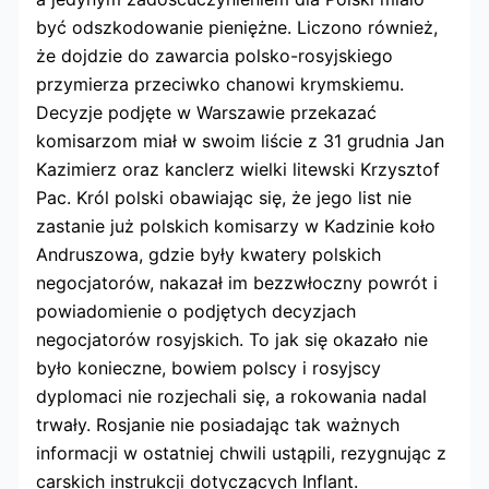
być odszkodowanie pieniężne. Liczono również,
że dojdzie do zawarcia polsko-rosyjskiego
przymierza przeciwko chanowi krymskiemu.
Decyzje podjęte w Warszawie przekazać
komisarzom miał w swoim liście z 31 grudnia Jan
Kazimierz oraz kanclerz wielki litewski Krzysztof
Pac. Król polski obawiając się, że jego list nie
zastanie już polskich komisarzy w Kadzinie koło
Andruszowa, gdzie były kwatery polskich
negocjatorów, nakazał im bezzwłoczny powrót i
powiadomienie o podjętych decyzjach
negocjatorów rosyjskich. To jak się okazało nie
było konieczne, bowiem polscy i rosyjscy
dyplomaci nie rozjechali się, a rokowania nadal
trwały. Rosjanie nie posiadając tak ważnych
informacji w ostatniej chwili ustąpili, rezygnując z
carskich instrukcji dotyczących Inflant.