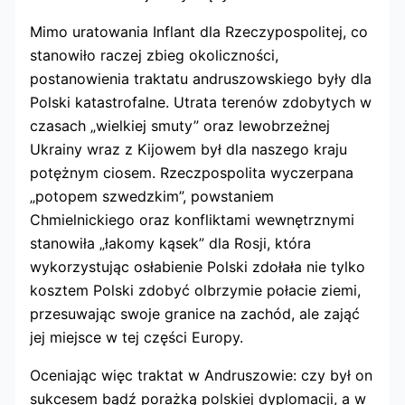
Mimo uratowania Inflant dla Rzeczypospolitej, co
stanowiło raczej zbieg okoliczności,
postanowienia traktatu andruszowskiego były dla
Polski katastrofalne. Utrata terenów zdobytych w
czasach „wielkiej smuty” oraz lewobrzeżnej
Ukrainy wraz z Kijowem był dla naszego kraju
potężnym ciosem. Rzeczpospolita wyczerpana
„potopem szwedzkim”, powstaniem
Chmielnickiego oraz konfliktami wewnętrznymi
stanowiła „łakomy kąsek” dla Rosji, która
wykorzystując osłabienie Polski zdołała nie tylko
kosztem Polski zdobyć olbrzymie połacie ziemi,
przesuwając swoje granice na zachód, ale zająć
jej miejsce w tej części Europy.
Oceniając więc traktat w Andruszowie: czy był on
sukcesem bądź porażką polskiej dyplomacji, a w