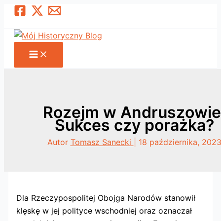
Przejdź
Szukaj
do
treści
Rozejm w Andruszowie
Sukces czy porażka?
Autor
Tomasz Sanecki
|
18 października, 202
Dla Rzeczypospolitej Obojga Narodów stanowił
klęskę w jej polityce wschodniej oraz oznaczał