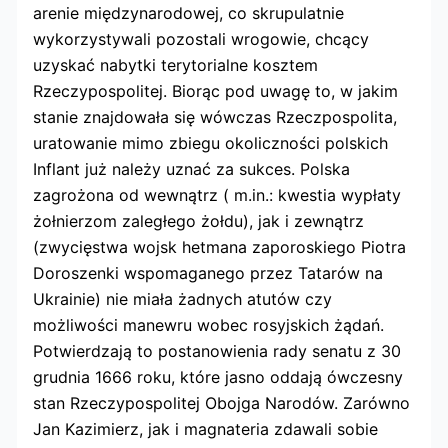
arenie międzynarodowej, co skrupulatnie
wykorzystywali pozostali wrogowie, chcący
uzyskać nabytki terytorialne kosztem
Rzeczypospolitej. Biorąc pod uwagę to, w jakim
stanie znajdowała się wówczas Rzeczpospolita,
uratowanie mimo zbiegu okoliczności polskich
Inflant już należy uznać za sukces. Polska
zagrożona od wewnątrz ( m.in.: kwestia wypłaty
żołnierzom zaległego żołdu), jak i zewnątrz
(zwycięstwa wojsk hetmana zaporoskiego Piotra
Doroszenki wspomaganego przez Tatarów na
Ukrainie) nie miała żadnych atutów czy
możliwości manewru wobec rosyjskich żądań.
Potwierdzają to postanowienia rady senatu z 30
grudnia 1666 roku, które jasno oddają ówczesny
stan Rzeczypospolitej Obojga Narodów. Zarówno
Jan Kazimierz, jak i magnateria zdawali sobie