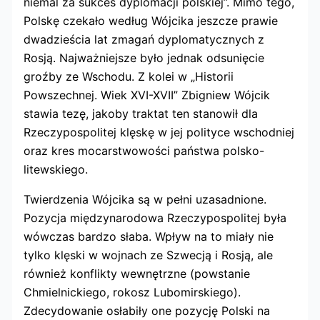
niemal za sukces dyplomacji polskiej”. Mimo tego,
Polskę czekało według Wójcika jeszcze prawie
dwadzieścia lat zmagań dyplomatycznych z
Rosją. Najważniejsze było jednak odsunięcie
groźby ze Wschodu. Z kolei w „Historii
Powszechnej. Wiek XVI-XVII” Zbigniew Wójcik
stawia tezę, jakoby traktat ten stanowił dla
Rzeczypospolitej klęskę w jej polityce wschodniej
oraz kres mocarstwowości państwa polsko-
litewskiego.
Twierdzenia Wójcika są w pełni uzasadnione.
Pozycja międzynarodowa Rzeczypospolitej była
wówczas bardzo słaba. Wpływ na to miały nie
tylko klęski w wojnach ze Szwecją i Rosją, ale
również konflikty wewnętrzne (powstanie
Chmielnickiego, rokosz Lubomirskiego).
Zdecydowanie osłabiły one pozycję Polski na