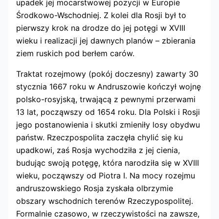
upadek jej mocarstwowej pozycji w Europie
Środkowo-Wschodniej. Z kolei dla Rosji był to
pierwszy krok na drodze do jej potęgi w XVIII
wieku i realizacji jej dawnych planów – zbierania
ziem ruskich pod berłem carów.
Traktat rozejmowy (pokój doczesny) zawarty 30
stycznia 1667 roku w Andruszowie kończył wojnę
polsko-rosyjską, trwającą z pewnymi przerwami
13 lat, począwszy od 1654 roku. Dla Polski i Rosji
jego postanowienia i skutki zmieniły losy obydwu
państw. Rzeczpospolita zaczęła chylić się ku
upadkowi, zaś Rosja wychodziła z jej cienia,
budując swoją potęgę, która narodziła się w XVIII
wieku, począwszy od Piotra I. Na mocy rozejmu
andruszowskiego Rosja zyskała olbrzymie
obszary wschodnich terenów Rzeczypospolitej.
Formalnie czasowo, w rzeczywistości na zawsze,