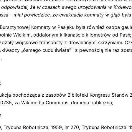
 odpowiadał, że w czasach swego urzędowania w Królewcu n
ussa – miał powiedzieć, że ewakuacja komnaty w głąb była
Bursztynowej Komnaty w Pasłęku była również osoba gaule
polnie Wielkim, oddalonym kilkanaście kilometrów od Pasł
żdżały wojskowe transporty z drewnianymi skrzyniami. Cz
kiwaczy „ósmego cudu świata” i z pewnością nie raz zosta
.
;
dukcja pochodząca z zasobów Biblioteki Kongresu Stanów Z
 00735, za Wikimedia Commons, domena publiczna;
ki
, Trybuna Robotnicza, 1959, nr 270, Trybuna Robotnicza, 19