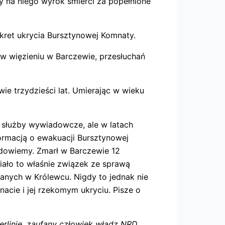
 na niego wyrok śmierci za popełnione
kret ukrycia Bursztynowej Komnaty.
 w więzieniu w Barczewie, przesłuchań
ie trzydzieści lat. Umierając w wieku
 służby wywiadowcze, ale w latach
formacją o ewakuacji Bursztynowej
 dowiemy. Zmarł w Barczewie 12
ało to właśnie związek ze sprawą
anych w Królewcu. Nigdy to jednak nie
nacie i jej rzekomym ukryciu. Pisze o
rlinie, zaufany człowiek władz NRD.