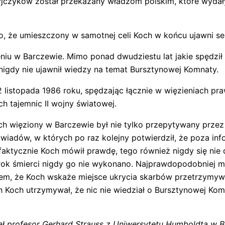
jczyków został przekazany władzom polskim, które wydały
, że umieszczony w samotnej celi Koch w końcu ujawni se
niu w Barczewie. Mimo ponad dwudziestu lat jakie spędził
 nigdy nie ujawnił wiedzy na temat Bursztynowej Komnaty.
listopada 1986 roku, spędzając łącznie w więzieniach praw
h tajemnic II wojny światowej.
ch więziony w Barczewie był nie tylko przepytywany przez
ywiadów, w których po raz kolejny potwierdził, że poza in
faktycznie Koch mówił prawdę, tego również nigdy się nie
ok śmierci nigdy go nie wykonano. Najprawdopodobniej mi
em, że Koch wskaże miejsce ukrycia skarbów przetrzymyw
ch Koch utrzymywał, że nic nie wiedział o Bursztynowej Kom
ał profesor Gerhard Strauss z Uniwersytetu Humboldta w Be