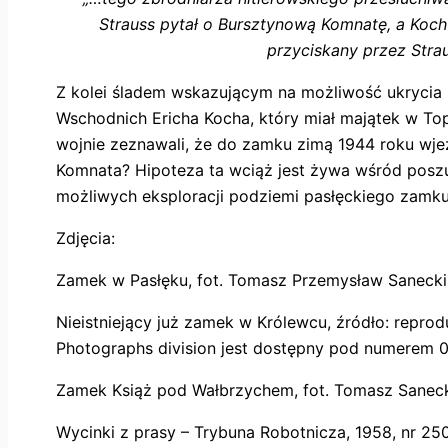
Strauss pytał o Bursztynową Komnatę, a Koch
przyciskany przez Stra
Z kolei śladem wskazującym na możliwość ukrycia 
Wschodnich Ericha Kocha, który miał majątek w To
wojnie zeznawali, że do zamku zimą 1944 roku wje
Komnata? Hipoteza ta wciąż jest żywa wśród poszu
możliwych eksploracji podziemi pasłęckiego zamku
Zdjęcia:
Zamek w Pasłęku, fot. Tomasz Przemysław Sanecki
Nieistniejący już zamek w Królewcu, źródło: repro
Photographs division jest dostępny pod numerem
Zamek Książ pod Wałbrzychem, fot. Tomasz Sanec
Wycinki z prasy – Trybuna Robotnicza, 1958, nr 250