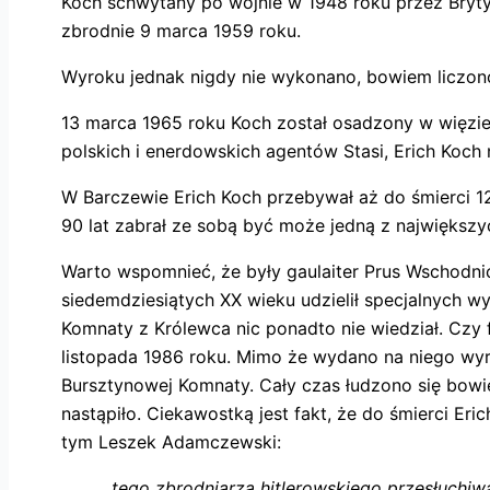
Koch schwytany po wojnie w 1948 roku przez Bryty
zbrodnie 9 marca 1959 roku.
Wyroku jednak nigdy nie wykonano, bowiem liczono
13 marca 1965 roku Koch został osadzony w więzie
polskich i enerdowskich agentów Stasi, Erich Koch
W Barczewie Erich Koch przebywał aż do śmierci 12 
90 lat zabrał ze sobą być może jedną z największyc
Warto wspomnieć, że były gaulaiter Prus Wschodni
siedemdziesiątych XX wieku udzielił specjalnych w
Komnaty z Królewca nic ponadto nie wiedział. Czy 
listopada 1986 roku. Mimo że wydano na niego wyr
Bursztynowej Komnaty. Cały czas łudzono się bowi
nastąpiło. Ciekawostką jest fakt, że do śmierci Eri
tym Leszek Adamczewski:
„…tego zbrodniarza hitlerowskiego przesłuchiw