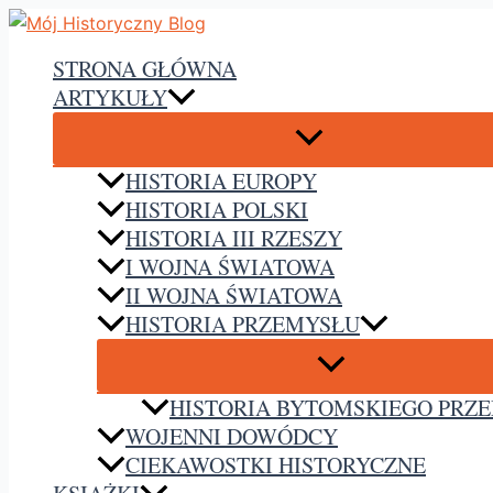
Przejdź
do
STRONA GŁÓWNA
treści
ARTYKUŁY
HISTORIA EUROPY
HISTORIA POLSKI
HISTORIA III RZESZY
I WOJNA ŚWIATOWA
II WOJNA ŚWIATOWA
HISTORIA PRZEMYSŁU
HISTORIA BYTOMSKIEGO PRZ
WOJENNI DOWÓDCY
CIEKAWOSTKI HISTORYCZNE