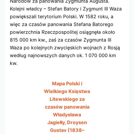
Narodów za panowania Zygmunta Augusta.
Kolejni władcy – Stefan Batory i Zygmunt III Waza
powiększali terytorium Polski. W 1582 roku, a
więc za czasów panowania Stefana Batorego
powierzchnia Rzeczpospolitej osiągnęła około
815 000 km kw., zaś za czasów Zygmunta III
Waza po kolejnych zwycięskich wojnach z Rosją
według najnowszych danych ok. 1 070 000 km
kw.
Mapa Polski i
Wielkiego Księstwa
Litewskiego za
czasów panowania
Władysława
Jagiełły, Droysen
Gustav (1838–