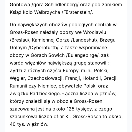
Gontowa /góra Schindlenberg/ oraz pod zamkiem
Książ koło Wałbrzycha /Fürstenstein/.
Do największych obozów podległych centrali w
Gross-Rosen należały obozy we Wrocławiu
/Breslau/, Kamiennej Górze /Landeshut/, Brzegu
Dolnym /Dyhernfurth/, a także wspomniane
obozy w Górach Sowich /Eulengebirge/, zaś
wśród więźniów największą grupę stanowili:
Żydzi z różnych części Europy, m.in.: Polski,
Węgier, Czechosłowacji, Francji, Holandii, Grecji,
Rumunii czy Niemiec, obywatele Polski oraz
Związku Radzieckiego. Łączna liczba więźniów,
którzy znaleźli się w obozie Gross-Rosen
szacowana jest na około 125 tysięcy, z czego
szacunkowa liczba ofiar KL Gross-Rosen to około
40 tys. więźniów.