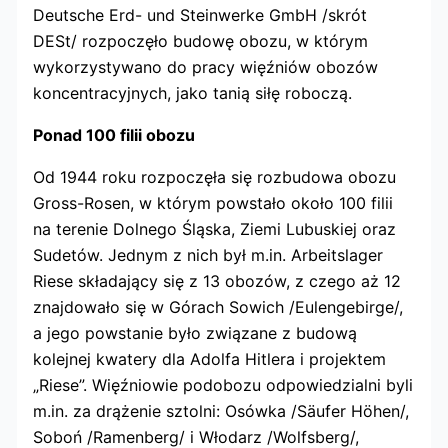
Deutsche Erd- und Steinwerke GmbH /skrót
DESt/ rozpoczęło budowę obozu, w którym
wykorzystywano do pracy więźniów obozów
koncentracyjnych, jako tanią siłę roboczą.
Ponad 100 filii obozu
Od 1944 roku rozpoczęła się rozbudowa obozu
Gross-Rosen, w którym powstało około 100 filii
na terenie Dolnego Śląska, Ziemi Lubuskiej oraz
Sudetów. Jednym z nich był m.in. Arbeitslager
Riese składający się z 13 obozów, z czego aż 12
znajdowało się w Górach Sowich /Eulengebirge/,
a jego powstanie było związane z budową
kolejnej kwatery dla Adolfa Hitlera i projektem
„Riese”. Więźniowie podobozu odpowiedzialni byli
m.in. za drążenie sztolni: Osówka /Säufer Höhen/,
Soboń /Ramenberg/ i Włodarz /Wolfsberg/,