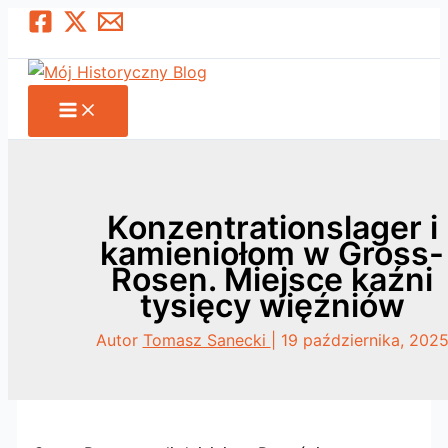
Przejdź
Szukaj
do
treści
Konzentrationslager i
kamieniołom w Gross-
Rosen. Miejsce kaźni
tysięcy więźniów
Autor
Tomasz Sanecki
|
19 października, 202