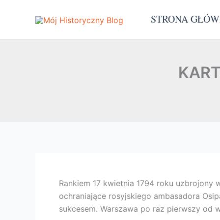
Przejdź
STRONA GŁÓ
do
treści
KART
Rankiem 17 kwietnia 1794 roku uzbrojony w
ochraniające rosyjskiego ambasadora Osipa
sukcesem. Warszawa po raz pierwszy od wie