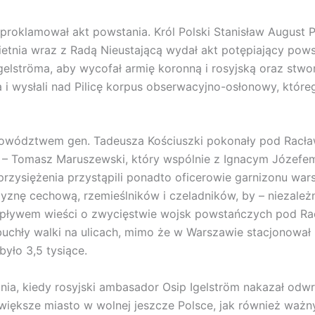
roklamował akt powstania. Król Polski Stanisław August 
tnia wraz z Radą Nieustającą wydał akt potępiający pows
gelströma, aby wycofał armię koronną i rosyjską oraz s
la i wysłali nad Pilicę korpus obserwacyjno-osłonowy, któ
dowództwem gen. Tadeusza Kościuszki pokonały pod Racła
zki – Tomasz Maruszewski, który wspólnie z Ignacym Józef
zysiężenia przystąpili ponadto oficerowie garnizonu war
szyznę cechową, rzemieślników i czeladników, by – niezależ
ływem wieści o zwycięstwie wojsk powstańczych pod Rac
ybuchły walki na ulicach, mimo że w Warszawie stacjonował l
było 3,5 tysiące.
nia, kiedy rosyjski ambasador Osip Igelström nakazał odwr
iększe miasto w wolnej jeszcze Polsce, jak również ważn