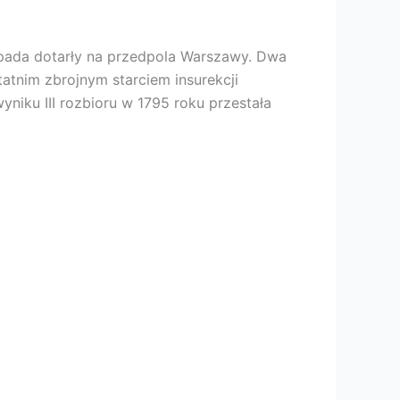
topada dotarły na przedpola Warszawy. Dwa
statnim zbrojnym starciem insurekcji
niku III rozbioru w 1795 roku przestała