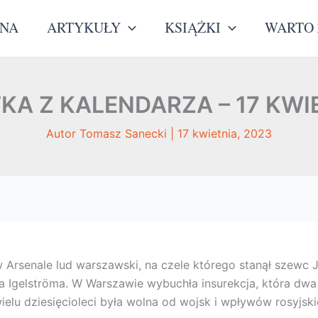
WNA
ARTYKUŁY
KSIĄŻKI
WARTO 
KA Z KALENDARZA – 17 KWI
Autor
Tomasz Sanecki
|
17 kwietnia, 2023
 Arsenale lud warszawski, na czele którego stanął szewc J
 Igelströma. W Warszawie wybuchła insurekcja, która dwa d
lu dziesięcioleci była wolna od wojsk i wpływów rosyjski