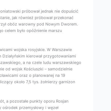
Poniatowski próbował jednak nie dopuścić
tanie, jak również próbował przekonać
tworzył obóz warowny pod Nowym Dworem.
rego celem było opóźnienie marszu
wicami wojska rosyjskie. W Warszawie
em Działyńskim kierował przygotowaniami
szawskiego, a na czele ludu warszawskiego
nie od wojsk Kościuszki – samodzielnie
ławicami oraz o planowanej na 19
iczący około 7,5 tys. żołnierzy garnizon
ót, a pozostałe punkty oporu Rosjan
y ośrodek przemysłowy i węzeł