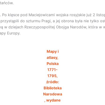
stańców.
. Po klęsce pod Maciejowicami wojska rosyjskie już 2 lis
 przystąpili do szturmu Pragi, a jej obrona była nie tylko o
twą w dziejach Rzeczypospolitej Obojga Narodów, która w wy
mapy Europy.
Mapy i
atlasy,
Polska
1771-
1795,
źródło:
Biblioteka
Narodowa
, wydane