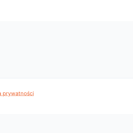
a prywatności
 najwyższym poziomie. Dalsze korzystanie ze strony oznacz