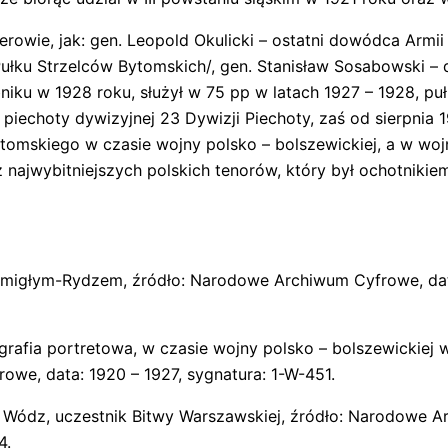
cerowie, jak: gen. Leopold Okulicki – ostatni dowódca Armii
 Pułku Strzelców Bytomskich/, gen. Stanisław Sosabowski 
iku w 1928 roku, służył w 75 pp w latach 1927 – 1928, p
 piechoty dywizyjnej 23 Dywizji Piechoty, zaś od sierpni
tomskiego w czasie wojny polsko – bolszewickiej, a w woj
najwybitniejszych polskich tenorów, który był ochotnikie
migłym-Rydzem, źródło: Narodowe Archiwum Cyfrowe, data
grafia portretowa, w czasie wojny polsko – bolszewickiej
we, data: 1920 – 1927, sygnatura: 1-W-451.
ny Wódz, uczestnik Bitwy Warszawskiej, źródło: Narodowe 
4.