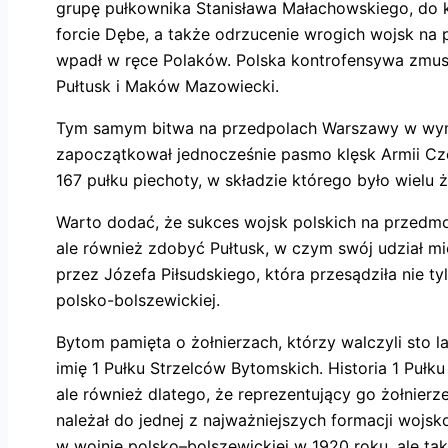
grupę pułkownika Stanisława Małachowskiego, do k
forcie Dębe, a także odrzucenie wrogich wojsk na p
wpadł w ręce Polaków. Polska kontrofensywa zmusi
Pułtusk i Maków Mazowiecki.
Tym samym bitwa na przedpolach Warszawy w wymia
zapoczątkował jednocześnie pasmo klęsk Armii Czer
167 pułku piechoty, w składzie którego było wielu
Warto dodać, że sukces wojsk polskich na przedmoś
ale również zdobyć Pułtusk, w czym swój udział mi
przez Józefa Piłsudskiego, która przesądziła nie 
polsko-bolszewickiej.
Bytom pamięta o żołnierzach, którzy walczyli sto
imię 1 Pułku Strzelców Bytomskich. Historia 1 Puł
ale również dlatego, że reprezentujący go żołnier
należał do jednej z najważniejszych formacji wojs
w wojnie polsko–bolszewickiej w 1920 roku, ale ta