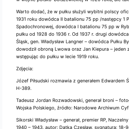
Warto dodać, że w pułku służyli wybitni polscy ofi
1931 roku dowódca II batalionu 75 pp /następcy 1
Spadochronowej, dowódca I batalionu 75 pp w Rybn
pułku od 1928 do 1936 r. Od 1937 r. drugi dowódca
Śląsk, gen. Władysław Langner – dowódca Pułku By
dowodził obroną Lwowa oraz Jan Kiepura – jeden z 
wstępując do pułku w lecie 1919 roku.
Zdjęcia:
Józef Piłsudski rozmawia z generałem Edwardem Ś
H-389.
Tadeusz Jordan Rozwadowski, generał broni – foto
Wojska Polskiego, źródło: Narodowe Archiwum Cyfro
Sikorski Władysław – generał, premier RP, Naczel
1940 – 1943, autor: Datka Czesław, sygnatura: 18-9