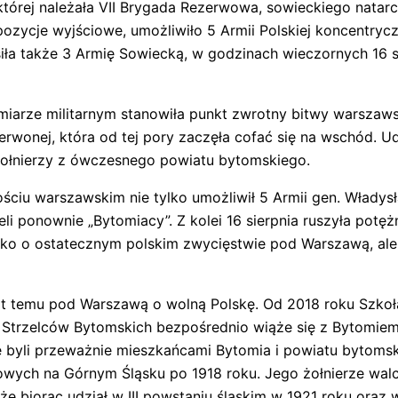
tórej należała VII Brygada Rezerwowa, sowieckiego natarc
ozycje wyjściowe, umożliwiło 5 Armii Polskiej koncentryczn
ła także 3 Armię Sowiecką, w godzinach wieczornych 16 s
rze militarnym stanowiła punkt zwrotny bitwy warszawski
wonej, która od tej pory zaczęła cofać się na wschód. Udz
 żołnierzy z ówczesnego powiatu bytomskiego.
ciu warszawskim nie tylko umożliwił 5 Armii gen. Władysła
eli ponownie „Bytomiacy”. Z kolei 16 sierpnia ruszyła po
tylko o ostatecznym polskim zwycięstwie pod Warszawą, ale
 lat temu pod Warszawą o wolną Polskę. Od 2018 roku Szk
ku Strzelców Bytomskich bezpośrednio wiąże się z Bytomiem
ze byli przeważnie mieszkańcami Bytomia i powiatu bytoms
kowych na Górnym Śląsku po 1918 roku. Jego żołnierze wal
kże biorąc udział w III powstaniu śląskim w 1921 roku ora