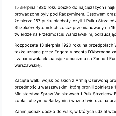
15 sierpnia 1920 roku doszło do najcięższych i na
prowadzone były pod Radzyminem, Ossowem oraz o 
żołnierze 167 pułku piechoty, czyli 1 Pułku Strze
Strzelców Bytomskich został przemianowany
na 16
twierdze na Przedmościu Warszawskim, odrzucają
Rozpoczęta 13 sierpnia 1920 roku na przedpolach W
także uznana przez Edgara Vincenta D’Abernona za
i zahamowała ekspansję komunizmu na Zachód Europ
warszawskiej.
Zacięte walki wojsk polskich z Armią Czerwoną p
przedmościu warszawskim, którą bronili żołnierze 
Ministerstwa Spraw Wojskowych 1 Pułk Strzelców B
zdołali utrzymać Radzymin i ważne twierdze na p
Zanim jednak doszło do walk, w których udział wzię