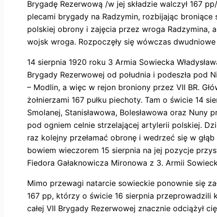
Brygadę Rezerwową /w jej składzie walczył 167 pp/
plecami brygady na Radzymin, rozbijając broniące s
polskiej obrony i zajęcia przez wroga Radzymina,
wojsk wroga. Rozpoczęły się wówczas dwudniowe w
14 sierpnia 1920 roku 3 Armia Sowiecka Władysław
Brygady Rezerwowej od południa i podeszła pod Ni
– Modlin, a więc w rejon broniony przez VII BR. G
żołnierzami 167 pułku piechoty. Tam o świcie 14 sie
Smolanej, Stanisławowa, Bolesławowa oraz Nuny prz
pod ogniem celnie strzelającej artylerii polskiej. D
raz kolejny przełamać obronę i wedrzeć się w głąb 
bowiem wieczorem 15 sierpnia na jej pozycje przys
Fiedora Gałaknowicza Mironowa z 3. Armii Sowiecki
Mimo przewagi natarcie sowieckie ponownie się zał
167 pp, którzy o świcie 16 sierpnia przeprowadzili
całej VII Brygady Rezerwowej znacznie odciążył c