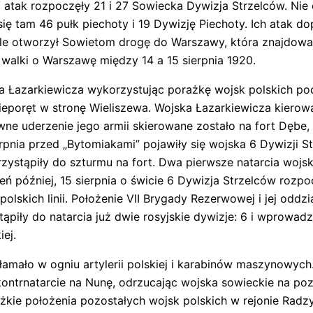
 atak rozpoczęły 21 i 27 Sowiecka Dywizja Strzelców. Nie 
ię tam 46 pułk piechoty i 19 Dywizję Piechoty. Ich atak do
 ale otworzył Sowietom drogę do Warszawy, która znajdowa
alki o Warszawę między 14 a 15 sierpnia 1920.
a Łazarkiewicza wykorzystując porażkę wojsk polskich po
eporęt w stronę Wieliszewa. Wojska Łazarkiewicza kierowa
łówne uderzenie jego armii skierowane zostało na fort Dęb
rpnia przed „Bytomiakami” pojawiły się wojska 6 Dywizji St
ystąpiły do szturmu na fort. Dwa pierwsze natarcia wojsk 
zień później, 15 sierpnia o świcie 6 Dywizja Strzelców rozpo
polskich linii. Położenie VII Brygady Rezerwowej i jej oddz
tąpiły do natarcia już dwie rosyjskie dywizje: 6 i wprow
ej.
amało w ogniu artylerii polskiej i karabinów maszynowych.
 kontrnatarcie na Nunę, odrzucając wojska sowieckie na po
iężkie położenia pozostałych wojsk polskich w rejonie Ra