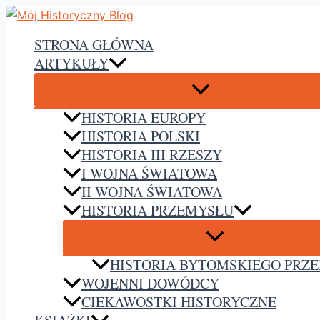
Przejdź
do
STRONA GŁÓWNA
treści
ARTYKUŁY
HISTORIA EUROPY
HISTORIA POLSKI
HISTORIA III RZESZY
I WOJNA ŚWIATOWA
II WOJNA ŚWIATOWA
HISTORIA PRZEMYSŁU
HISTORIA BYTOMSKIEGO PRZ
WOJENNI DOWÓDCY
CIEKAWOSTKI HISTORYCZNE