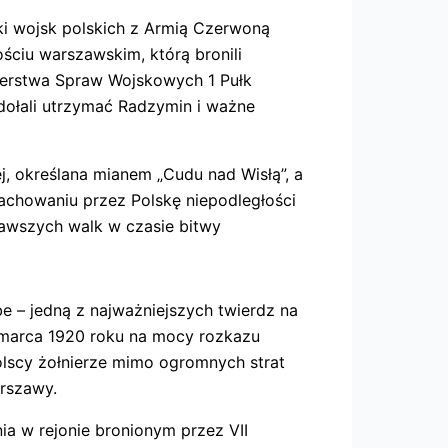
lki wojsk polskich z Armią Czerwoną
ciu warszawskim, którą bronili
sterstwa Spraw Wojskowych 1 Pułk
zdołali utrzymać Radzymin i ważne
, określana mianem „Cudu nad Wisłą”, a
achowaniu przez Polskę niepodległości
wawszych walk w czasie bitwy
 – jedną z najważniejszych twierdz na
0 marca 1920 roku na mocy rozkazu
olscy żołnierze mimo ogromnych strat
rszawy.
nia w rejonie bronionym przez VII