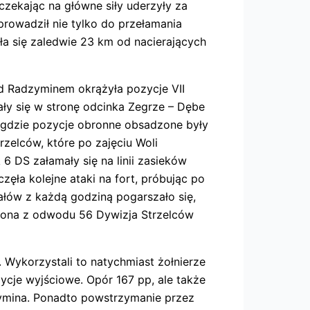
czekając na główne siły uderzyły za
prowadził nie tylko do przełamania
ła się zaledwie 23 km od nacierających
d Radzyminem okrążyła pozycje VII
ły się w stronę odcinka Zegrze – Dębe
e, gdzie pozycje obronne obsadzone były
rzelców, które po zajęciu Woli
6 DS załamały się na linii zasieków
częła kolejne ataki na fort, próbując po
iałów z każdą godziną pogarszało się,
adzona z odwodu 56 Dywizja Strzelców
 Wykorzystali to natychmiast żołnierze
zycje wyjściowe. Opór 167 pp, ale także
dzymina. Ponadto powstrzymanie przez