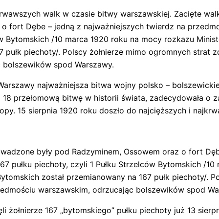
jkrwawszych walk w czasie bitwy warszawskiej. Zacięte wa
fort Dębe – jedną z najważniejszych twierdz na przedmoś
lców Bytomskich /10 marca 1920 roku na mocy rozkazu Mini
7 pułk piechoty/. Polscy żołnierze mimo ogromnych strat 
c bolszewików spod Warszawy.
arszawy najważniejsza bitwa wojny polsko – bolszewickiej
 18 przełomową bitwę w historii świata, zadecydowała o z
y. 15 sierpnia 1920 roku doszło do najcięższych i najkr
rowadzone były pod Radzyminem, Ossowem oraz o fort Dębe
167 pułku piechoty, czyli 1 Pułku Strzelców Bytomskich /1
ytomskich został przemianowany na 167 pułk piechoty/. P
rzedmościu warszawskim, odrzucając bolszewików spod Wa
li żołnierze 167 „bytomskiego” pułku piechoty już 13 sierp