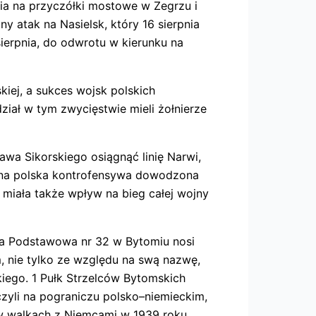
ia na przyczółki mostowe w Zegrzu i
y atak na Nasielsk, który 16 sierpnia
ierpnia, do odwrotu w kierunku na
ej, a sukces wojsk polskich
iał w tym zwycięstwie mieli żołnierze
wa Sikorskiego osiągnąć linię Narwi,
tężna polska kontrofensywa dowodzona
 miała także wpływ na bieg całej wojny
oła Podstawowa nr 32 w Bytomiu nosi
, nie tylko ze względu na swą nazwę,
kiego. 1 Pułk Strzelców Bytomskich
czyli na pograniczu polsko–niemieckim,
z w walkach z Niemcami w 1939 roku.