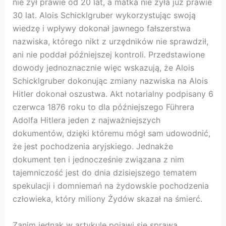
nie żył prawie od 20 lat, a matka nie żyła już prawie
30 lat. Alois Schicklgruber wykorzystując swoją
wiedzę i wpływy dokonał jawnego fałszerstwa
nazwiska, którego nikt z urzędników nie sprawdził,
ani nie poddał późniejszej kontroli. Przedstawione
dowody jednoznacznie więc wskazują, że Alois
Schicklgruber dokonując zmiany nazwiska na Alois
Hitler dokonał oszustwa. Akt notarialny podpisany 6
czerwca 1876 roku to dla późniejszego Führera
Adolfa Hitlera jeden z najważniejszych
dokumentów, dzięki któremu mógł sam udowodnić,
że jest pochodzenia aryjskiego. Jednakże
dokument ten i jednocześnie związana z nim
tajemniczość jest do dnia dzisiejszego tematem
spekulacji i domniemań na żydowskie pochodzenia
człowieka, który miliony Żydów skazał na śmierć.
Zanim jednak w artykule pojawi się sprawa