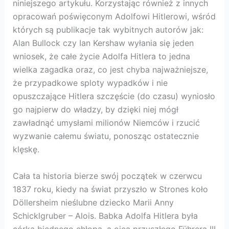
niniejszego artykułu. Korzystając również z innych
opracowań poświęconym Adolfowi Hitlerowi, wśród
których są publikacje tak wybitnych autorów jak:
Alan Bullock czy Ian Kershaw wyłania się jeden
wniosek, że całe życie Adolfa Hitlera to jedna
wielka zagadka oraz, co jest chyba najważniejsze,
że przypadkowe sploty wypadków i nie
opuszczające Hitlera szczęście (do czasu) wyniosło
go najpierw do władzy, by dzięki niej mógł
zawładnąć umysłami milionów Niemców i rzucić
wyzwanie całemu światu, ponosząc ostatecznie
klęskę.
Cała ta historia bierze swój początek w czerwcu
1837 roku, kiedy na świat przyszło w Strones koło
Döllersheim nieślubne dziecko Marii Anny
Schicklgruber – Alois. Babka Adolfa Hitlera była
córką biednego chłopa, a ojca przyszłego Führera III