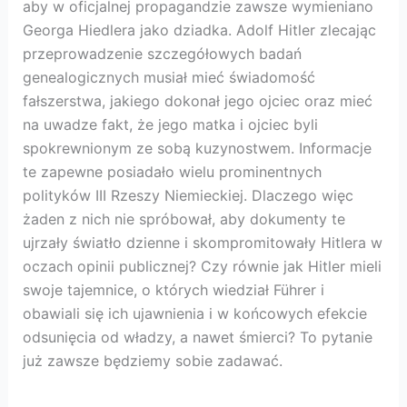
aby w oficjalnej propagandzie zawsze wymieniano
Georga Hiedlera jako dziadka. Adolf Hitler zlecając
przeprowadzenie szczegółowych badań
genealogicznych musiał mieć świadomość
fałszerstwa, jakiego dokonał jego ojciec oraz mieć
na uwadze fakt, że jego matka i ojciec byli
spokrewnionym ze sobą kuzynostwem. Informacje
te zapewne posiadało wielu prominentnych
polityków III Rzeszy Niemieckiej. Dlaczego więc
żaden z nich nie spróbował, aby dokumenty te
ujrzały światło dzienne i skompromitowały Hitlera w
oczach opinii publicznej? Czy równie jak Hitler mieli
swoje tajemnice, o których wiedział Führer i
obawiali się ich ujawnienia i w końcowych efekcie
odsunięcia od władzy, a nawet śmierci? To pytanie
już zawsze będziemy sobie zadawać.