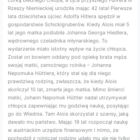
Rzeszy Niemieckiej urodziła mając 42 lata! Pierwsze
lata dzieciństwa ojciec Adolfa Hitlera spędził w
gospodarstwie Schicklgruberów. Kiedy Alois miał 5
lat jego matka poślubiła Johanna Georga Hiedlera,
wędrownego czeladnika młynarskiego. To
wydarzenie miało istotny wpływ na życie chłopca.
Został on bowiem oddany pod opiekę brata męża
swojej matki, zamożnego rolnika – Johanna
Nepomuka Hüttlera, który stał się dla niego
prawdziwą rodziną, zwłaszcza, że kiedy Alois
skończył 10 lat, zmarła jego matka. Mimo śmierci
matki, Johann Nepomuk Hüttler nadal utrzymywał
chłopca zapewniając mu godziwą naukę, posyłając
go do Wiednia. Tam Alois skorzystał z szansy, jaką
dawało mu państwo. Mając 19 lat rozpoczął naukę
w austriackim urzędzie finansowym i mimo, ze
pochodził z rolniczej rodziny udało mu się nie tylko