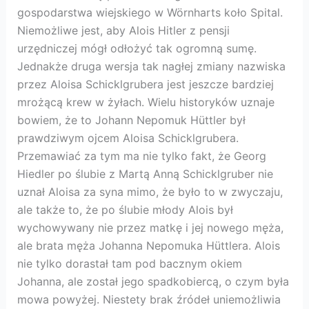
gospodarstwa wiejskiego w Wörnharts koło Spital.
Niemożliwe jest, aby Alois Hitler z pensji
urzędniczej mógł odłożyć tak ogromną sumę.
Jednakże druga wersja tak nagłej zmiany nazwiska
przez Aloisa Schicklgrubera jest jeszcze bardziej
mrożącą krew w żyłach. Wielu historyków uznaje
bowiem, że to Johann Nepomuk Hüttler był
prawdziwym ojcem Aloisa Schicklgrubera.
Przemawiać za tym ma nie tylko fakt, że Georg
Hiedler po ślubie z Martą Anną Schicklgruber nie
uznał Aloisa za syna mimo, że było to w zwyczaju,
ale także to, że po ślubie młody Alois był
wychowywany nie przez matkę i jej nowego męża,
ale brata męża Johanna Nepomuka Hüttlera. Alois
nie tylko dorastał tam pod bacznym okiem
Johanna, ale został jego spadkobiercą, o czym była
mowa powyżej. Niestety brak źródeł uniemożliwia