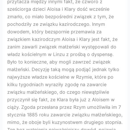
przytacza między innymi fakt, że czworo z
sześciorga dzieci Aloisa i Klary dość wcześnie
zmarło, co miało bezpośredni związek z tym, że
pochodziły ze związku kazirodczego. Innym
dowodem, który bezspornie przemawia za
związkiem kazirodczym Aloisa i Klary jest fakt, że
zanim zawarli związek małżeński występowali do
władz kościelnym w Linzu z prośbą o dyspensę.
Było to konieczne, aby mogli zawrzeć związek
małżeński. Decyzję taką mogą podjąć jednak tylko
najwyższe władze kościelne w Rzymie, które po
kilku tygodniach wyraziły zgodę na zawarcie
związku małżeńskiego, do czego niewątpliwie
przyczynił się fakt, ze Klara była już z Aloisem w
ciąży. Zgoda przesłana przez Rzym umożliwiła im 7
stycznia 1885 roku zawarcie związku małżeńskiego,
mimo, że oboje byli kuzynostwem drugiego stopnia.
Ten bez wątpienia najważniejszy dowód, pojawia