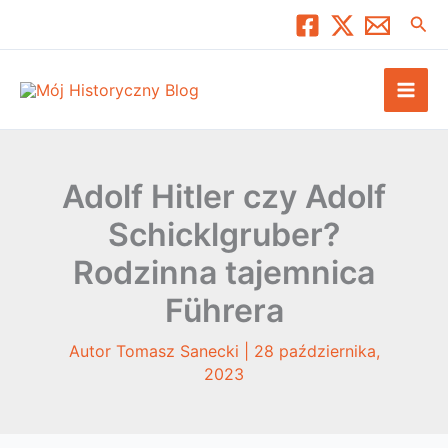
Przejdź
Szuk
do
treści
Adolf Hitler czy Adolf
Schicklgruber?
Rodzinna tajemnica
Führera
Autor
Tomasz Sanecki
|
28 października,
2023