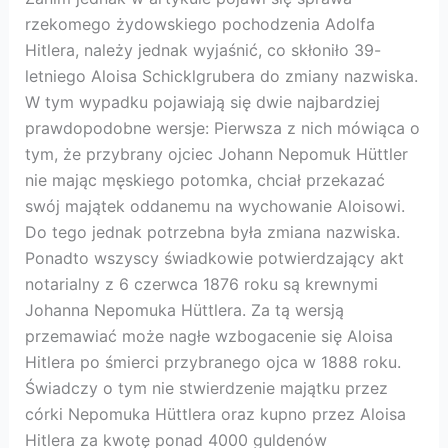
rzekomego żydowskiego pochodzenia Adolfa
Hitlera, należy jednak wyjaśnić, co skłoniło 39-
letniego Aloisa Schicklgrubera do zmiany nazwiska.
W tym wypadku pojawiają się dwie najbardziej
prawdopodobne wersje: Pierwsza z nich mówiąca o
tym, że przybrany ojciec Johann Nepomuk Hüttler
nie mając męskiego potomka, chciał przekazać
swój majątek oddanemu na wychowanie Aloisowi.
Do tego jednak potrzebna była zmiana nazwiska.
Ponadto wszyscy świadkowie potwierdzający akt
notarialny z 6 czerwca 1876 roku są krewnymi
Johanna Nepomuka Hüttlera. Za tą wersją
przemawiać może nagłe wzbogacenie się Aloisa
Hitlera po śmierci przybranego ojca w 1888 roku.
Świadczy o tym nie stwierdzenie majątku przez
córki Nepomuka Hüttlera oraz kupno przez Aloisa
Hitlera za kwotę ponad 4000 guldenów