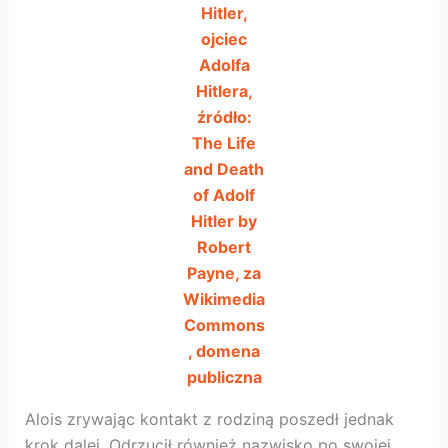
Hitler,
ojciec
Adolfa
Hitlera,
źródło:
The Life
and Death
of Adolf
Hitler by
Robert
Payne, za
Wikimedia
Commons
, domena
publiczna
Alois zrywając kontakt z rodziną poszedł jednak
krok dalej. Odrzucił również nazwisko po swojej