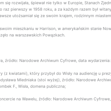
m się rozwijała, śpiewał nie tylko w Europie, Stanach Zje
po raz pierwszy w 1958 roku, a za każdym razem był witan
 zawsze utożsamiał się ze swoim krajem, rodzinnym miast
w swoim mieszkaniu w Harrison, w amerykańskim stanie Now
oczęło na warszawskich Powązkach.
wa, źródło: Narodowe Archiwum Cyfrowe, data wydarzenia: 
 (z kwiatami), który przybył do Wisły na audiencję u pre
ysława Miedniaka (stoi wyżej), źródło: Narodowe Archiwu
ombek F., Wisła, domena publiczna;
oncercie na Wawelu, źródło: Narodowe Archiwum Cyfrowe, 
.