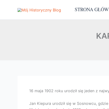
Przejdź
STRONA GŁÓ
do
treści
KA
16 maja 1902 roku urodził się jeden z najw
Jan Kiepura urodził się w Sosnowcu, gdzie