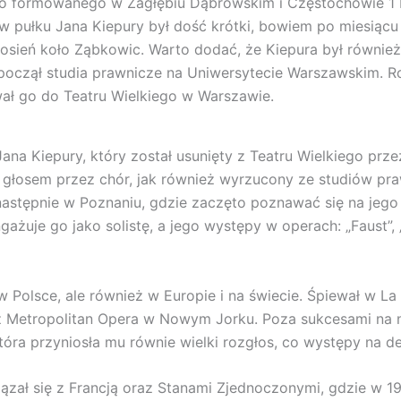
 do formowanego w Zagłębiu Dąbrowskim i Częstochowie 1 
w pułku Jana Kiepury był dość krótki, bowiem po miesiąc
 Łosień koło Ząbkowic. Warto dodać, że Kiepura był równie
zpoczął studia prawnicze na Uniwersytecie Warszawskim. R
ał go do Teatru Wielkiego w Warszawie.
Jana Kiepury, który został usunięty z Teatru Wielkiego prz
m głosem przez chór, jak również wyrzucony ze studiów pr
astępnie w Poznaniu, gdzie zaczęto poznawać się na jego 
gażuje go jako solistę, a jego występy w operach: „Faust”
w Polsce, ale również w Europie i na świecie. Śpiewał w La
raz Metropolitan Opera w Nowym Jorku. Poza sukcesami na 
tóra przyniosła mu równie wielki rozgłos, co występy na de
ązał się z Francją oraz Stanami Zjednoczonymi, gdzie w 1