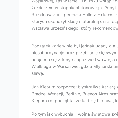
Wojskowej, zaś w lecie 1919 roku wstąpił
żołnierzem w stopniu plutonowego. Pobyt 
Strzelców armii generała Hallera – do wsi
których ukończył klasę maturalną oraz ro
Wacława Brzezińskiego, który rekomendow
Początek kariery nie był jednak udany dla 
niesubordynację oraz przebijanie się swy
udaje mu się zdobyć angaż we Lwowie, a n
Wielkiego w Warszawie, gdzie Młynarski an
sławę.
Jan Kiepura rozpoczął błyskotliwą karierę 
Pradze, Wenecji, Berlinie, Buenos Aires o
Kiepura rozpoczął także karierę filmową, k
Po tym jak wybuchła II wojna światowa zwi