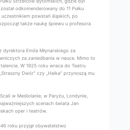
Pułku Strzelców Bytomskich, gdzie był
u został odkomenderowany do 11 Pułku
ż uczestnikiem powstań śląskich, po
ozpoczął także naukę śpiewu u profesora
ez dyrektora Emila Młynarskiego za
awniczych za zaniedbania w nauce. Mimo to
talencie. W 1925 roku wraca do Teatru
, „Straszny Dwór” czy „Halka” przynoszą mu
 Scali w Mediolanie, w Paryżu, Londynie,
najważniejszych scenach świata Jan
skach oper i teatrów.
946 roku przyjął obywatelstwo